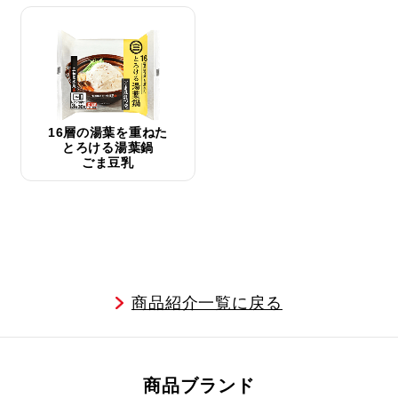
16層の湯葉を重ねた
とろける湯葉鍋
ごま豆乳
商品紹介一覧に戻る
商品ブランド