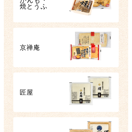
がんも・
焼とうふ
京禅庵
匠屋